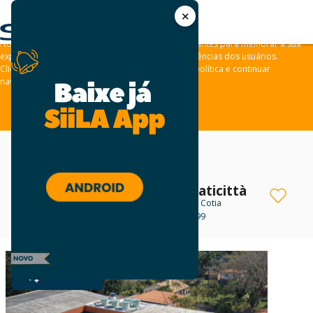
✕
As leis de privacidade dos usuários estão mudando e por isso nós
convidamos você a revisar a nossa
Política de Privacidade
.
Nós usamos cookies e outras tecnologias semelhantes para melhorar a sua
experiência em nossos sites e lembrar das preferências dos usuários.
Clique em “aceitar” para concordar com a nossa política e continuar
navegando em nosso site.
ACEITAR
Centro Comercial Praticittà
Escritório para locação
em Cotia
Avenida São Camilo, 899
R$ 1.710 - R$ 20.200
PLATINUM