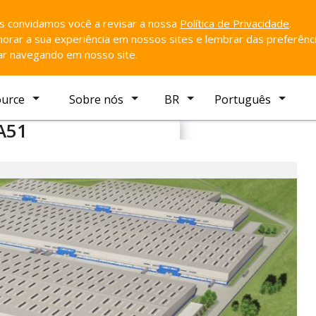
ós convidamos você a revisar a nossa
Política de Privacidade
.
rar a sua experiência em nossos sites e lembrar das preferênci
uar navegando em nosso site.
ource
Sobre nós
BR
Português
BA51
Favorito
ri
(BA)