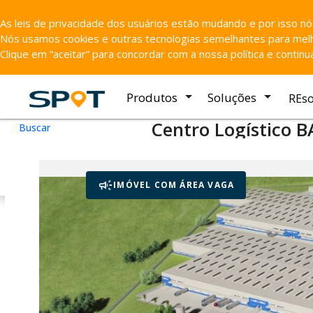
As leis de privacidade dos usuários estão mudando e por isso n
Nós usamos cookies e outras tecnologias semelhantes para melho
Clique em “aceitar” para concordar com a nossa política e contin
Produtos
Soluções
REs
Centro Logístico 
Buscar
Galpão para locação
em Camaça
Ficha do Imóvel
Rodovia BA -512, Bahia 
IMÓVEL COM ÁREA VAGA
Negotiable