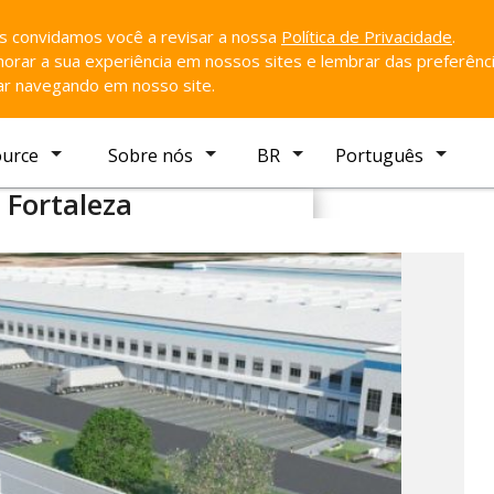
ós convidamos você a revisar a nossa
Política de Privacidade
.
rar a sua experiência em nossos sites e lembrar das preferênci
uar navegando em nosso site.
ource
Sobre nós
BR
Português
 Fortaleza
Favorito
inga
taleza/CE