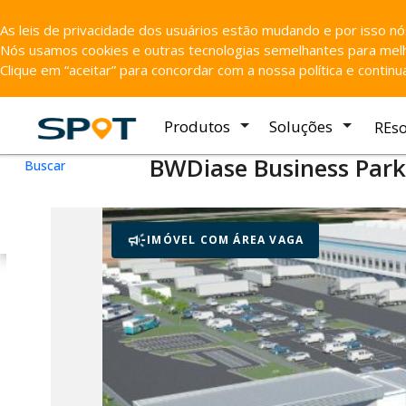
As leis de privacidade dos usuários estão mudando e por isso n
Nós usamos cookies e outras tecnologias semelhantes para melho
Clique em “aceitar” para concordar com a nossa política e contin
Produtos
Soluções
REs
BWDiase Business Park
Buscar
Galpão para locação
em Itait
Ficha do Imóvel
4º Anel Viário S/N |For
IMÓVEL COM ÁREA VAGA
Negotiable