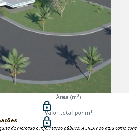
Área (m²)
Valor total por m²
mações
squisa de mercado e informação pública. A SiiLA não atua como cons