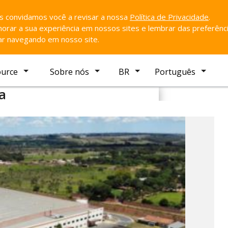
ós convidamos você a revisar a nossa
Política de Privacidade
.
rar a sua experiência em nossos sites e lembrar das preferênci
uar navegando em nosso site.
ource
Sobre nós
BR
Português
ia
Favorito
asília
 |Brasília/DF