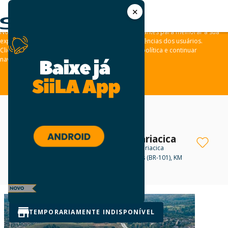
✕
As leis de privacidade dos usuários estão mudando e por isso nós
convidamos você a revisar a nossa
Política de Privacidade
.
Nós usamos cookies e outras tecnologias semelhantes para melhorar a sua
experiência em nossos sites e lembrar das preferências dos usuários.
Clique em “aceitar” para concordar com a nossa política e continuar
navegando em nosso site.
ACEITAR
Centro Logístico Cariacica
Galpão para locação
em Cariacica
Rodovia Governador Mário Covas (BR-101), KM
290
Negotiable
TEMPORARIAMENTE INDISPONÍVEL