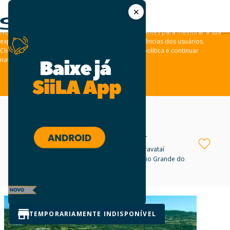
✕
As leis de privacidade dos usuários estão mudando e por isso nós
convidamos você a revisar a nossa
Política de Privacidade
.
Nós usamos cookies e outras tecnologias semelhantes para melhorar a sua
experiência em nossos sites e lembrar das preferências dos usuários.
Clique em “aceitar” para concordar com a nossa política e continuar
navegando em nosso site.
ACEITAR
GLP Gravataí
Galpão para locação
em Gravataí
Rodovia RS118, km 11 - Gravataí, Rio Grande do
Sul
Negotiable
TEMPORARIAMENTE INDISPONÍVEL