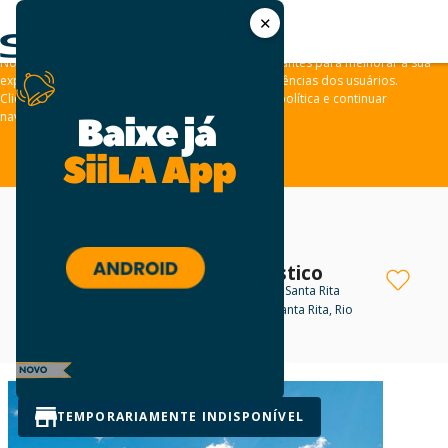
✕
As leis de privacidade dos usuários estão mudando e por isso nós
convidamos você a revisar a nossa
Política de Privacidade
.
Nós usamos cookies e outras tecnologias semelhantes para melhorar a sua
experiência em nossos sites e lembrar das preferências dos usuários.
Clique em “aceitar” para concordar com a nossa política e continuar
navegando em nosso site.
ACEITAR
3SB Parque Logístico
Galpão para locação
em Nova Santa Rita
Estrada da Pedreira, s/n - Nova Santa Rita, Rio
Grande do Sul
Negotiable
TEMPORARIAMENTE INDISPONÍVEL