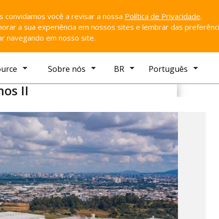
ós convidamos você a revisar a nossa
Política de Privacidade
.
rar a sua experiência em nossos sites e lembrar das preferênci
uar navegando em nosso site.
ource
Sobre nós
BR
Português
os II
Favorito
 Guarulhos
 Guarulhos, São Paulo