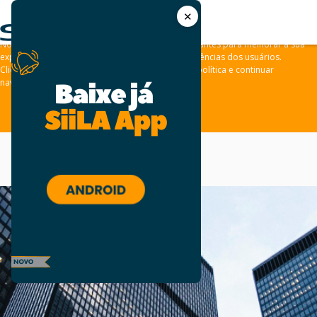
✕
As leis de privacidade dos usuários estão mudando e por isso nós
convidamos você a revisar a nossa
Política de Privacidade
.
Nós usamos cookies e outras tecnologias semelhantes para melhorar a sua
experiência em nossos sites e lembrar das preferências dos usuários.
Clique em “aceitar” para concordar com a nossa política e continuar
navegando em nosso site.
ACEITAR