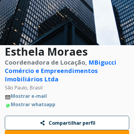
Esthela Moraes
Coordenadora de Locação,
MBigucci
Comércio e Empreendimentos
Imobiliários Ltda
São Paulo, Brasil
Mostrar e-mail
Mostrar whatsapp
Compartilhar perfil