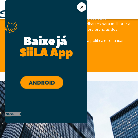
✕
As leis de privacidade dos usuários estão mudando e por isso nós
convidamos você a revisar a nossa
Política de Privacidade
.
Nós usamos cookies e outras tecnologias semelhantes para melhorar a
sua experiência em nossos sites e lembrar das preferências dos
usuários.
Clique em “aceitar” para concordar com a nossa política e continuar
navegando em nosso site.
ACEITAR