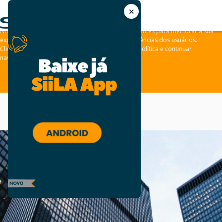
✕
As leis de privacidade dos usuários estão mudando e por isso nós
convidamos você a revisar a nossa
Política de Privacidade
.
Nós usamos cookies e outras tecnologias semelhantes para melhorar a sua
experiência em nossos sites e lembrar das preferências dos usuários.
Clique em “aceitar” para concordar com a nossa política e continuar
navegando em nosso site.
ACEITAR