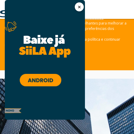
✕
As leis de privacidade dos usuários estão mudando e por isso nós
convidamos você a revisar a nossa
Política de Privacidade
.
Nós usamos cookies e outras tecnologias semelhantes para melhorar a
sua experiência em nossos sites e lembrar das preferências dos
usuários.
Clique em “aceitar” para concordar com a nossa política e continuar
navegando em nosso site.
ACEITAR