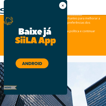
✕
As leis de privacidade dos usuários estão mudando e por isso nós
convidamos você a revisar a nossa
Política de Privacidade
.
Nós usamos cookies e outras tecnologias semelhantes para melhorar a
sua experiência em nossos sites e lembrar das preferências dos
usuários.
Clique em “aceitar” para concordar com a nossa política e continuar
navegando em nosso site.
ACEITAR