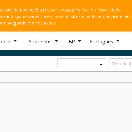
ós convidamos você a revisar a nossa
Política de Privacidade
.
rar a sua experiência em nossos sites e lembrar das preferênci
uar navegando em nosso site.
ource
Sobre nós
BR
Português
Tipo de I