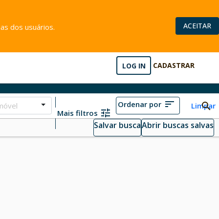
ACEITAR
as dos usuários.
LOG IN
CADASTRAR
Ordenar por
móvel
Limpar
Mais filtros
Salvar busca
Abrir buscas salvas