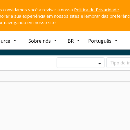
ós convidamos você a revisar a nossa
Política de Privacidade
.
rar a sua experiência em nossos sites e lembrar das preferênci
uar navegando em nosso site.
ource
Sobre nós
BR
Português
Tipo de I