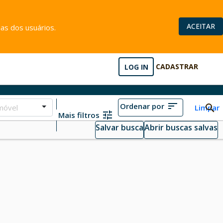
ACEITAR
as dos usuários.
LOG IN
CADASTRAR
Ordenar por
móvel
Limpar
Mais filtros
Salvar busca
Abrir buscas salvas