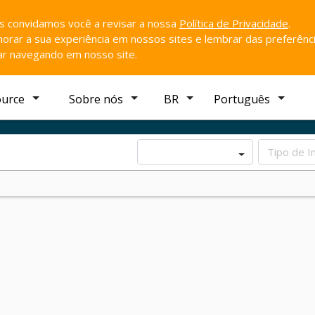
ós convidamos você a revisar a nossa
Política de Privacidade
.
rar a sua experiência em nossos sites e lembrar das preferênci
uar navegando em nosso site.
ource
Sobre nós
BR
Português
Tipo de I