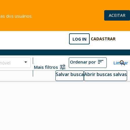
ACEITAR
as dos usuários.
LOG IN
CADASTRAR
Ordenar por
móvel
Limpar
Mais filtros
Salvar busca
Abrir buscas salvas