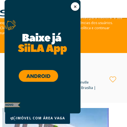
✕
As leis de privacidade dos usuários estão mudando e por isso nós
convidamos você a revisar a nossa
Política de Privacidade
.
Nós usamos cookies e outras tecnologias semelhantes para melhorar a sua
experiência em nossos sites e lembrar das preferências dos usuários.
Clique em “aceitar” para concordar com a nossa política e continuar
navegando em nosso site.
ACEITAR
Log Joinville
Galpão para venda
em Joinville
Rodovia BR-101 - Km 46- Nova Brasília |
Joinville/SC
Negotiable
IMÓVEL COM ÁREA VAGA